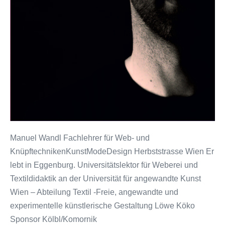
Manuel Wandl Fachlehrer für Web- und
KnüpftechnikenKunstModeDesign Herbststrasse Wien Er
lebt in Eggenburg. Universitätslektor für Weberei und
Textildidaktik an der Universität für angewandte Kunst
Wien – Abteilung Textil -Freie, angewandte und
experimentelle künstlerische Gestaltung Löwe Köko
Sponsor Kölbl/Komornik