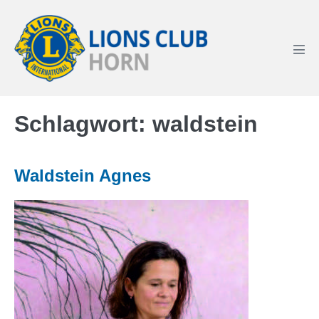
Zum
Inhalt
springen
Men
Scha
Schlagwort:
waldstein
Waldstein Agnes
Waldstein
Agnes