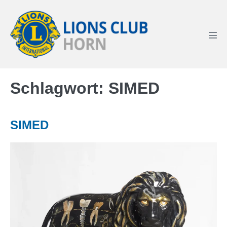
Zum
Inhalt
springen
Men
Scha
Schlagwort:
SIMED
SIMED
SIMED