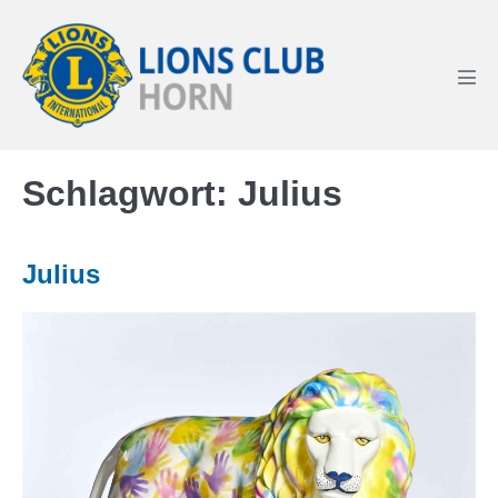
Zum
Inhalt
springen
Men
Scha
Schlagwort:
Julius
Julius
Julius