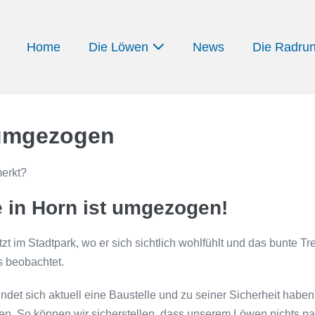
Home
Die Löwen
News
Die Radru
 umgezogen
merkt?
 in Horn ist umgezogen!
etzt im Stadtpark, wo er sich sichtlich wohlfühlt und das bunte Tr
s beobachtet.
indet sich aktuell eine Baustelle und zu seiner Sicherheit haben
zen. So können wir sicherstellen, dass unserem Löwen nichts pas