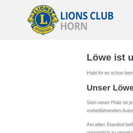
Zum
Inhalt
springen
Löwe ist
Habt ihr es schon be
Unser Löwe
Sein neuer Platz ist j
vorbeifahrenden Auto
Am alten Standort bef
vorsorglich zu verset