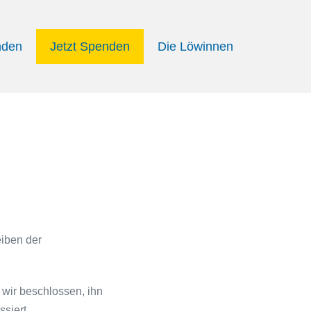
nden
Jetzt Spenden
Die Löwinnen
eiben der
 wir beschlossen, ihn
siert.