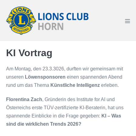
Zum
Inhalt
springen
Men
Scha
KI Vortrag
Am Montag, den 23.3.3026, durften wir gemeinsam mit
unseren
Löwensponsoren
einen spannenden Abend
rund um das Thema
Künstliche Intelligenz
erleben.
Florentina Zach
, Gründerin des Institute for AI und
Österreichs erste TÜV-zertifizierte KI-Beraterin, hat uns
spannende Einblicke in die Frage gegeben:
KI – Was
sind die wirklichen Trends 2026?