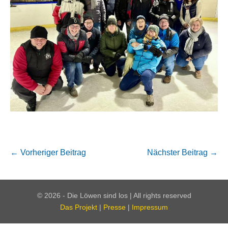
Beitragsnavigation
← Vorheriger Beitrag
Nächster Beitrag →
© 2026 - Die Löwen sind los | All rights reserved
Das Projekt
|
Presse
|
Impressum